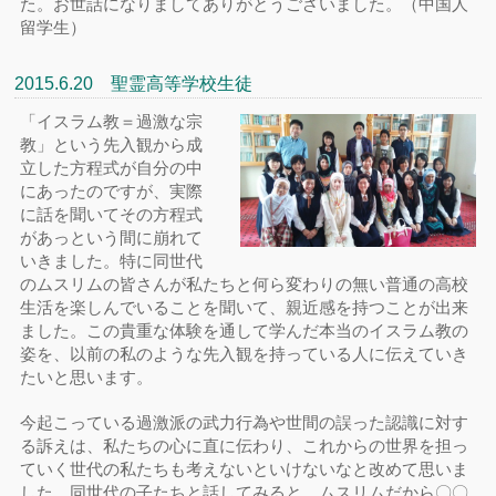
た。お世話になりましてありがとうございました。（中国人
留学生）
2015.6.20 聖霊高等学校生徒
「イスラム教＝過激な宗
教」という先入観から成
立した方程式が自分の中
にあったのですが、実際
に話を聞いてその方程式
があっという間に崩れて
いきました。特に同世代
のムスリムの皆さんが私たちと何ら変わりの無い普通の高校
生活を楽しんでいることを聞いて、親近感を持つことが出来
ました。この貴重な体験を通して学んだ本当のイスラム教の
姿を、以前の私のような先入観を持っている人に伝えていき
たいと思います。
今起こっている過激派の武力行為や世間の誤った認識に対す
る訴えは、私たちの心に直に伝わり、これからの世界を担っ
ていく世代の私たちも考えないといけないなと改めて思いま
した。同世代の子たちと話してみると、ムスリムだから〇〇