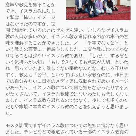
意味や教えを知ることが
でき、イスラム教に対し
て私は「怖い」イメージ
はなかったのですが、世
間で騒がれているのとはぜんぜん違い、むしろなぜイスラム
教の人口が多いのか、イスラム教が選ばれるのかの本当の意
味を理解することができました。／ 「平等でなく公平」と
いう教えの言葉に一番感心しました。ユダヤ教に比べてかな
り守ることは少ないイスラム教であり、「したい、するぞと
いう気持ちが大切」「もしできなくても意志が大切」といわ
れ、思っていたより厳しくない宗教なんだな、むしろ守りや
すく、教えも「公平」というすばらしい宗教なのに、昨日ま
での自分みたいに日本のメディアに洗脳されて悪いイメージ
があったり、イスラム教について何も知らなかったりする人
がたくさんいて、イスラム教徒ではないわたしも悲しくなり
ました。イスラム教を恐れるのではなく、少しでも多くの友
だちや家族に本当のイスラム教のことを伝えようと思いまし
た。
モスク訪問でまずイスラム教についての無知に情けなく思い
ました。テレビなどで報道されている一部のイスラム教徒の