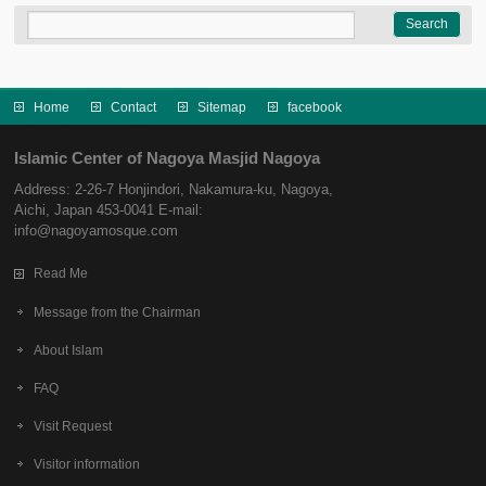
Home
Contact
Sitemap
facebook
Islamic Center of Nagoya Masjid Nagoya
Address: 2-26-7 Honjindori, Nakamura-ku, Nagoya,
Aichi, Japan 453-0041 E-mail:
info@nagoyamosque.com
Read Me
Message from the Chairman
About Islam
FAQ
Visit Request
Visitor information