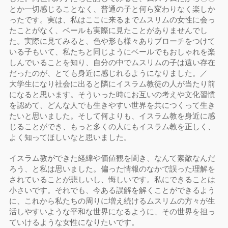
とか一切感じることなく、普通の子と何ら変わりなく楽しか
ったです。実は、私はここに来るまでムスリムの女性に会っ
たことがなく、ベールも実際に見たことがありませんでし
た。実際に見てみると、色や形も様々ありブローチをつけて
いる子もいて、私たちと同じようにベールでもおしゃれを楽
しんでいることを知り、自分の中でムスリムの子は遠い存在
だったのが、とても身近に感じれるようになりました。／
大学生になり社会に出ると隣にイスラム教徒の人が当たり前
になると思います。そういった時にお互いの考えや文化習慣
を認めて、どんな人でも生きやすい世界を共につくって生き
たいと思いました。そして何よりも、イスラム教を身近に感
じることができ、もっと多くの人にもイスラム教を正しく、
よく知ってほしいなと思いました。
イスラム教ができた経緯や価値観を聞き、なんて素敵なんだ
ろう、と私は思いました。偏った情報のなかで誤った理解を
されていることが悲しいし、悔しいです。私にできることは
小さいです。それでも、今ある誤解を解くことができるよう
に、これから私たちの周りに増え続けるムスリムの方々が生
活しやすいような平和な世界になるように、その世界を担っ
ていけるような女性になりたいです。