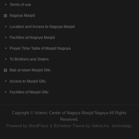
Terms of use
Nagoya Masjid
Location and Access to Nagoya Masjid
Facilities at Nagoya Masjid
Prayer Time Table of Masjid Nagoya
To Brothers and Sisters
Bab al-islam Masjid Gifu
Access to Masjid Gifu
Facilities of Masjid Gifu
Copyright ©
Islamic Center of Nagoya Masjid Nagoya
All Rights
Reserved.
Powered by
WordPress
&
BizVektor Theme
by Vektor,Inc. technology.