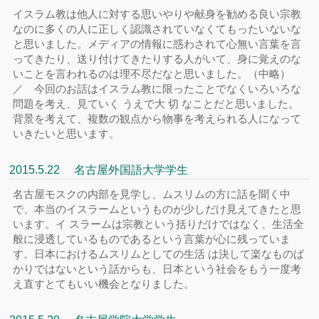
イスラム教は他人に対する思いやりや献身を勧める良い宗教
なのに多くの人に正しく認識されていなくてもったいないな
と思いました。メディアの情報に惑わされて心無い言葉を言
ってきたり、送り付けてきたりする人がいて、身に覚えのな
いことを言われるのは理不尽だなと思いました。（中略）
／ 今回のお話はイスラム教に限ったことでなくいろいろな
問題を考え、見ていく うえで大 切 なことだと思いました。
背景を考えて、複数の観点から物事を考えられる人になって
いきたいと思います。
2015.5.22 名古屋外国語大学学生
名古屋モスクの内部を見学し、ムスリムの方に話を聞く中
で、本当のイスラームというものが少しだけ見えてきたと思
います。イ スラームは宗教という括りだけではなく、生活全
般に浸透しているものであるという言葉が心に残っていま
す。日本におけるムスリムとしての生活 は決して楽なものば
かりではないという話からも、日本という社会をもう一度考
え直すとてもいい機会となりました。