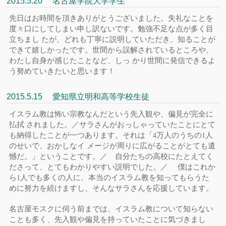
2015.5.20 名古屋学院大学学生
先日はお時間を頂きありがとうございました。失礼なことを
度々口にしてしまい申し訳ないです。勉強不足な点が多く目
立ちまし たが、どれも丁寧に説明していただき、知ることが
できて嬉しかったです。世間から誤解されているところや、
わたし自身が感じたことなど、しっ かり世間に発信できるよ
う努めていきたいと思います！
2015.5.15 愛知県立明和高等学校生徒
イスラム教は怖い宗教なんだという先入観や、偏見が完全に
払拭 されました。／サラさんがおっしゃっていたことにとて
も納得したことが一つあります。それは「4万人のうちの1人
のせいで、おかしなイ メージが周りに広がることがとても遺
憾だ。」ということです。／ 自分たちの高校にたとえてく
ださって、とてもわかりやすい説明でした。／ 僕はこれか
ら1人でも多くの人に、本当のイスラム教を知ってもらうた
めに努力を続けますし、そんなサラさんを応援しています。
名古屋モスクに伺う前までは、イスラム教について知らない
ことも多く、先入観や偏見を持っていたことに気づきまし