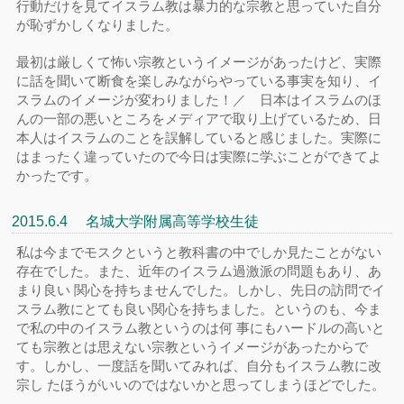
行動だけを見てイスラム教は暴力的な宗教と思っていた自分
が恥ずかしくなりました。
最初は厳しくて怖い宗教というイメージがあったけど、実際
に話を聞いて断食を楽しみながらやっている事実を知り、イ
スラムのイメージが変わりました！／ 日本はイスラムのほ
んの一部の悪いところをメディアで取り上げているため、日
本人はイスラムのことを誤解していると感じました。実際に
はまったく違っていたので今日は実際に学ぶことができてよ
かったです。
2015.6.4 名城大学附属高等学校生徒
私は今までモスクというと教科書の中でしか見たことがない
存在でした。また、近年のイスラム過激派の問題もあり、あ
まり良い 関心を持ちませんでした。しかし、先日の訪問でイ
スラム教にとても良い関心を持ちました。というのも、今ま
で私の中のイスラム教というのは何 事にもハードルの高いと
ても宗教とは思えない宗教というイメージがあったからで
す。しかし、一度話を聞いてみれば、自分もイスラム教に改
宗し たほうがいいのではないかと思ってしまうほどでした。