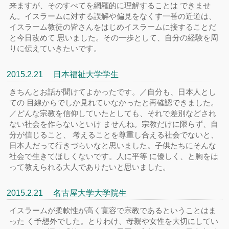
来ますが、そのすべてを網羅的に理解することは できませ
ん。イスラームに対する誤解や偏見をなくす一番の近道は、
イスラーム教徒の皆さんをはじめイスラームに接することだ
と今日改めて 思いました。その一歩として、自分の経験を周
りに伝えていきたいです。
2015.2.21 日本福祉大学学生
きちんとお話が聞けてよかったです。／自分も、日本人とし
ての 目線からでしか見れていなかったと再確認できました。
／どんな宗教を信仰していたとしても、それで差別などされ
ない社会を作らないといけ ませんね。宗教だけに限らず、自
分が信じること、 考えることを尊重し合える社会でないと、
日本人だって行きづらいなと思いました。子供たちにそんな
社会で生きてほしくないです。人に平等 に優しく、と胸をは
って教えられる大人でありたいと思いました。
2015.2.21 名古屋大学大学院生
イスラームが柔軟性が高く寛容で宗教であるということはま
った く予想外でした。とりわけ、母親や女性を大切にしてい