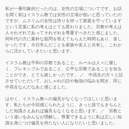
私が一番印象的だったのは、女性の立場についてです。お話
を聞く前はイスラム教では女性の立場が低いと思っていたの
ですが、ムスリムの女性は誇りを持って家庭を守っています
という言葉に私の考えはとても変わりました。宗教や考えは
人それぞれであってそれぞれを尊重すべきだと感じました。
同年代の方に素朴な疑問を答えてもらえた時間もあり、楽し
かったです。今日学んだことを家族や友人と共有し、これか
らに活かしていきたいと思います。
イスラム教は平和の宗教であること、ルールは人々に優し
く、フレキシブルであること、公平な宗教であることを知る
ことができ、とても嬉しかったです。 ／ 中高生の方々と話
させていただいて、おしゃれの話や勉強の悩みを聞き、同じ
中高生なんだなあと感じました。
はやく、イスラム教への偏見がなくなってほしいと思いま
す。私たちが今回感じられたように、きっと誰でもきちんと
した知識さえあれば偏見もなくなると思います。／ 宗教と
いう違いをみんなが理解し、尊重できるように私は正しい知
識を身につけ偏見を持たない人になりたいと思いました。